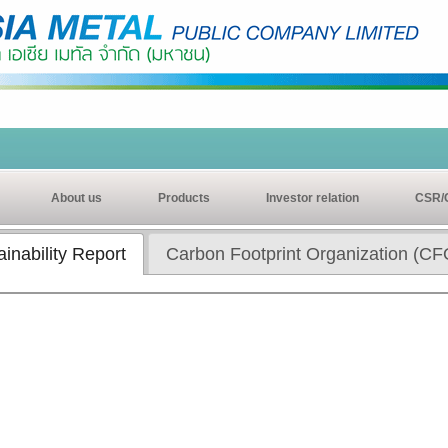
About us
Products
Investor relation
CSR/
inability Report
Carbon Footprint Organization (CF