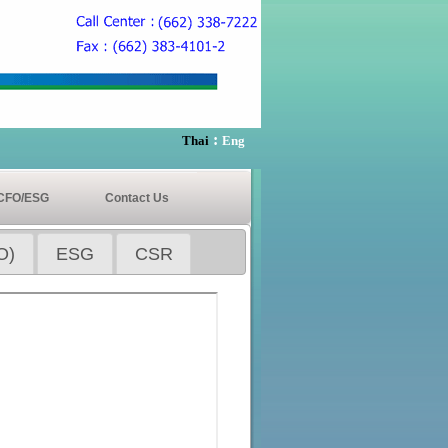
:
Thai
Eng
CFO/ESG
Contact Us
O)
ESG
CSR