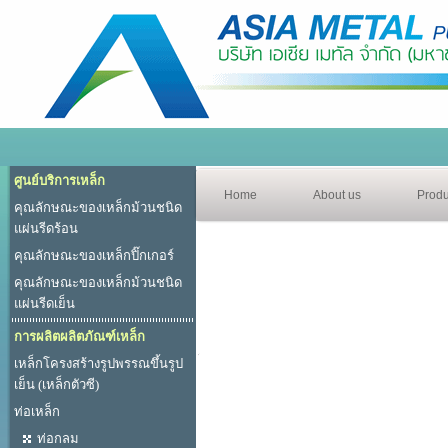
ศูนย์บริการเหล็ก
Home
About us
Produ
คุณลักษณะของเหล็กม้วนชนิด
แผ่นรีดร้อน
คุณลักษณะของเหล็กปิ๊กเกอร์
คุณลักษณะของเหล็กม้วนชนิด
แผ่นรีดเย็น
การผลิตผลิตภัณฑ์เหล็ก
เหล็กโครงสร้างรูปพรรณขึ้นรูป
เย็น (เหล็กตัวซี)
ท่อเหล็ก
ท่อกลม