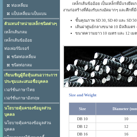
เหล็กเส้นข้ออ้อย เป็นเหล็กที่มีแรงยึดเกา
ท่อเหลี่ยม
งานก่อสร้างที่ต้องรับแรงอัดมากๆ และตึกที
แป็ปเหลี่ยม/แป็บแบน
ชั้นคุณภาพ SD 30, SD 40 และ SD 50
ตัวแทนจำหน่ายเหล็กชนิดต่างๆ
เส้นผ่าศูนย์กลางขนาด 10 มิลลิเมตร 
เหล็กเส้นกลม
ขนาดความยาว 10 เมตร และ 12 เม
เหล็กเส้นข้ออ้อย
ท่อเฟอร์นิเจอร์
ชนิดท่อเหลี่ยม
ชนิดท่อกลม
เรียนเชิญผู้ถือหุ้นเสนอวาระการ
ประชุมและเสนอชื่อบุคคล
เวอร์ชั่นภาษาไทย
Size and Weight
เวอร์ชั่นภาษาอังกฤษ
นโยบายคุ้มครองข้อมูลส่วน
Size
Diameter (mm
บุคคล
DB 10
10
นโยบายคุ้มครองข้อมูลส่วน
DB 12
12
บุคคล
DB 16
16