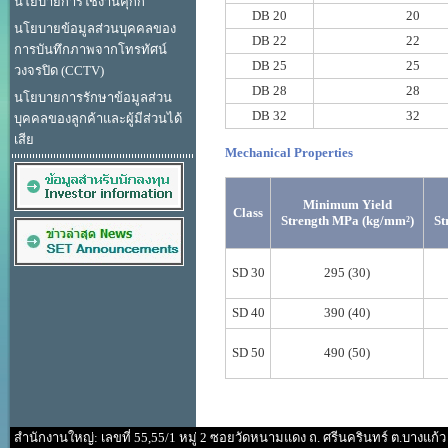
นโยบายการใช้งานคุกกี้
DB 20
20
นโยบายข้อมูลส่วนบุคคลของ
DB 22
22
การบันทึกภาพจากโทรทัศน์
DB 25
25
วงจรปิด (CCTV)
DB 28
28
นโยบายการรักษาข้อมูลส่วน
DB 32
32
บุคคลของลูกค้าและผู้มีส่วนได้
เสีย
Mechanical Properties
Minimum Yield
Class
Strength MPa (kg/mm²)
St
SD 30
295 (30)
SD 40
390 (40)
SD 50
490 (50)
สำนักงานใหญ่: เลขที่ 55,55/1 หมู่ 2 ซอยวัดหนามแดง ถ. ศรีนครินทร์ ต.บางแก้