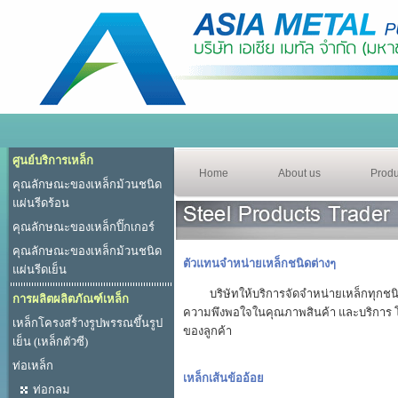
ศูนย์บริการเหล็ก
Home
About us
Produ
คุณลักษณะของเหล็กม้วนชนิด
แผ่นรีดร้อน
คุณลักษณะของเหล็กปิ๊กเกอร์
คุณลักษณะของเหล็กม้วนชนิด
ตัวแทนจำหน่ายเหล็กชนิดต่างๆ
แผ่นรีดเย็น
บริษัทให้บริการจัดจำหน่ายเหล็กทุกชนิด
การผลิตผลิตภัณฑ์เหล็ก
ความพึงพอใจในคุณภาพสินค้า และบริการ โด
เหล็กโครงสร้างรูปพรรณขึ้นรูป
ของลูกค้า
เย็น (เหล็กตัวซี)
ท่อเหล็ก
เหล็กเส้นข้ออ้อย
ท่อกลม